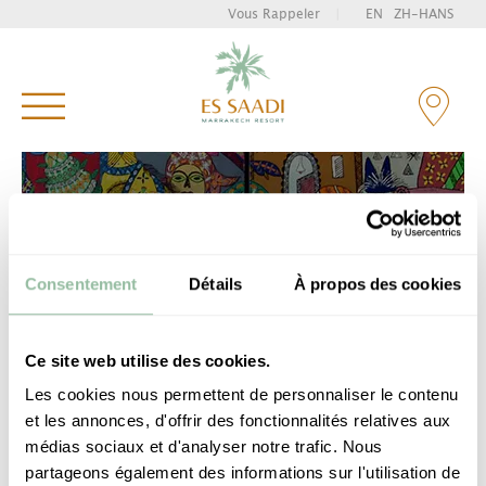
Vous Rappeler
|
EN
ZH-HANS
Tapez et appuyez sur entrée pour rechercher
SOCIAL WALL
Les actus incontournables #essaadi
Consentement
Détails
À propos des cookies
Ce site web utilise des cookies.
Les cookies nous permettent de personnaliser le contenu
TOUTES
ACTUALITÉS
INSTAGRAM
TWITTER
et les annonces, d'offrir des fonctionnalités relatives aux
LES ACTUS
ES SAADI
médias sociaux et d'analyser notre trafic. Nous
partageons également des informations sur l'utilisation de