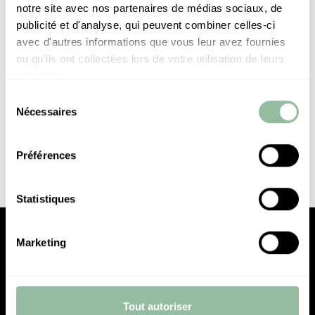
notre site avec nos partenaires de médias sociaux, de
publicité et d'analyse, qui peuvent combiner celles-ci
avec d'autres informations que vous leur avez fournies
ou qu'ils ont collectées lors de votre utilisation de leurs
SUIVEZ
services.
NOUS SUR
Sélection
INSTAGRAM
Nécessaires
du
consentement
Préférences
Statistiques
Marketing
Tout autoriser