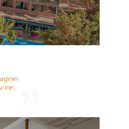
maginer
scine,