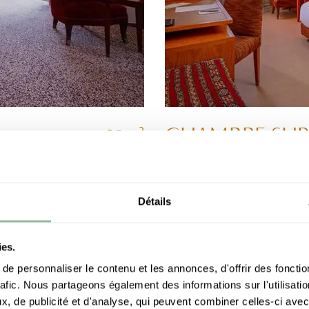
CHAMBRE SUPÉ
2
35 m
Un écrin intimiste aux saveurs
200€
à partir de
/
nuit
Détails
Découvrir
ies.
e personnaliser le contenu et les annonces, d'offrir des fonctio
rafic. Nous partageons également des informations sur l'utilisati
, de publicité et d'analyse, qui peuvent combiner celles-ci avec