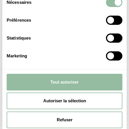
Nécessaires
du
Cocktail : 200
consentement
Préférences
Statistiques
DEMANDE DE COTATION
Marketing
TÉLÉCHARGER LA BROCHURE
Tout autoriser
NOUS CONTACTER
SERVICE COMMERCIAL
Autoriser la sélection
Refuser
+212 5 24 33 74 00