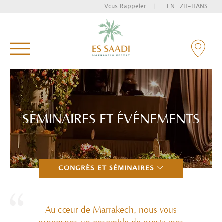
Vous Rappeler
|
EN
ZH-HANS
Tapez et appuyez sur entrée pour rechercher
SÉMINAIRES ET ÉVÉNEMENTS
CONGRÈS ET SÉMINAIRES
Au cœur de Marrakech, nous vous
proposons un ensemble de prestations