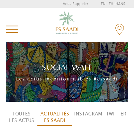
Vous Rappeler
|
EN
ZH-HANS
Tapez et appuyez sur entrée pour rechercher
SOCIAL WALL
Les actus incontournables #essaadi
TOUTES
ACTUALITÉS
INSTAGRAM
TWITTER
LES ACTUS
ES SAADI
LE SPA DU