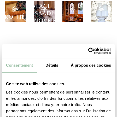
PALACE ES
LA
SAADI
EROTHÉRAPIE,
INNOVE EN
NOUVEAU SOIN
LA
DÉCOUVREZ 
ACCUEILLANT
INANT DU SPA
BIBLIOTHÈQUE
PROGRAMMAT
NEURAÉ
U PALACE ES
DU PALACE ES
FÉERIQUE DE
POUR UN
DI, ASSOCIANT
SAADI
MAISON ES S
SOIN EN
OIS ET GESTE
CABINE EN
EXPERT.
EXCLUSIVITÉ
Consentement
Détails
À propos des cookies
MONDIALE.
LE ES SAAD
Ce site web utilise des cookies.
TEA
MARRAKEC
TIME
Les cookies nous permettent de personnaliser le contenu
FESTIVAL
RÉCOMPEN
et les annonces, d'offrir des fonctionnalités relatives aux
LES
AU
INTERNATIONAL
AUX COND
médias sociaux et d'analyser notre trafic. Nous
CHÈQUES-
LOBBY
DU FILM DE
NAST
partageons également des informations sur l'utilisation de
CADEAUX
DU