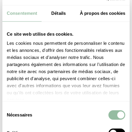
Soin du visage Rose et Argan
Massage Signature (30min)
Consentement
Détails
À propos des cookies
1 dîner au choix dans l’un de nos restaurants
gastronomiques : La Cour Des Lions ou L’Othello
(hors boisson)/ par pers./ par séjour.
Ce site web utilise des cookies.
1 Déjeuner dans notre restaurant Lagon & Jardin
Les cookies nous permettent de personnaliser le contenu
(hors boisson)
et les annonces, d'offrir des fonctionnalités relatives aux
Offre non rétroactive
médias sociaux et d'analyser notre trafic. Nous
partageons également des informations sur l'utilisation de
LES AVANTAGES
notre site avec nos partenaires de médias sociaux, de
Early check in 12h00 & late check out 16h00. Selon
publicité et d'analyse, qui peuvent combiner celles-ci
disponibilité
avec d'autres informations que vous leur avez fournies
Sur-classement en catégorie supérieure (selon
ou qu'ils ont collectées lors de votre utilisation de leurs
disponibilité)
services.
10% de remise sur la carte du SPA du Palace
Accès à la salle de fitness du SPA PALACE
Sélection
Une visite de la galerie d’art et Jnane Elisabeth au
Nécessaires
du
Palace
consentement
Un cours collectif par jour : Morning boost ou