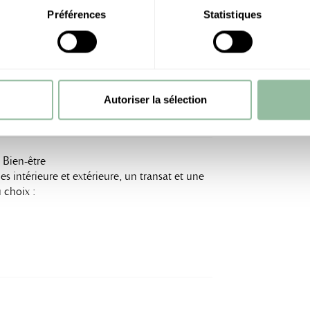
Préférences
Statistiques
ntérieure + Oriental Thermae®
s intérieure et extérieure, l’accès à
e serviette
Autoriser la sélection
 Bien-être
es intérieure et extérieure, un transat et une
 choix :