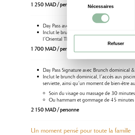
1 250 MAD / personne
Nécessaires
du
consentement
Day Pass avec Brunch Dominical & Piscine i
Inclut le brunch dominical, l’accès aux piscine
l’Oriental Thermae®, ainsi qu’un transat et un
Refuser
1 700 MAD / personne
Day Pass Signature avec Brunch dominical &
Inclut le brunch dominical, l’accès aux piscin
serviette, ainsi qu’un moment de bien-être au
Soin du visage ou massage de 30 minutes
Ou hammam et gommage de 45 minutes
2 150 MAD / personne
Un moment pensé pour toute la famille