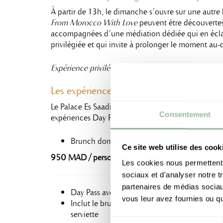
À partir de 13h, le dimanche s’ouvre sur une autre le
From Morocco With Love
peuvent être découverte
accompagnées d’une médiation dédiée qui en éclai
privilégiée et qui invite à prolonger le moment au-d
Expérience privilégiée réservée aux convives du Br
Les expériences Day Pass
Le Palace Es Saadi associe les plaisirs du Brunch d
Consentement
expériences Day Pass, pensées pour conjuguer gas
Brunch dominical – Accès au brunch du Lag
Ce site web utilise des cook
950 MAD / personne
Les cookies nous permettent d
sociaux et d'analyser notre t
partenaires de médias sociaux
Day Pass avec Brunch Dominical
vous leur avez fournies ou qu'
Inclut le brunch dominical, l’accès à la pisci
serviette
Sélection