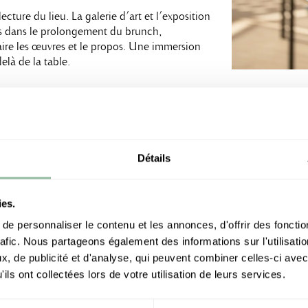
cture du lieu. La galerie d’art et l’exposition
s dans le prolongement du brunch,
re les œuvres et le propos. Une immersion
elà de la table.
unch
ominical du Lagon & Jardin à différentes
Détails
tronomie et détente.
on & Jardin
ies.
e personnaliser le contenu et les annonces, d'offrir des fonctio
rafic. Nous partageons également des informations sur l'utilisati
, de publicité et d'analyse, qui peuvent combiner celles-ci avec
ils ont collectées lors de votre utilisation de leurs services.
ne extérieure, ainsi qu’un transat et une