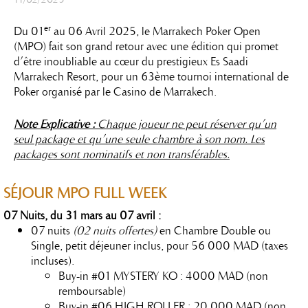
er
Du 01
au 06 Avril 2025, le Marrakech Poker Open
(MPO) fait son grand retour avec une édition qui promet
d’être inoubliable au cœur du prestigieux Es Saadi
Marrakech Resort, pour un 63ème tournoi international de
Poker organisé par le Casino de Marrakech.
Note Explicative :
Chaque joueur ne peut réserver qu’un
seul package et qu’une seule chambre à son nom. Les
packages sont nominatifs et non transférables.
SÉJOUR
MPO FULL WEEK
07 Nuits, du 31 mars au 07 avril :
07 nuits
(02 nuits offertes)
en Chambre Double ou
Single, petit déjeuner inclus, pour 56 000 MAD (taxes
incluses).
Buy-in #01 MYSTERY KO : 4000 MAD (non
remboursable)
Buy-in #06 HIGH ROLLER : 20 000 MAD (non