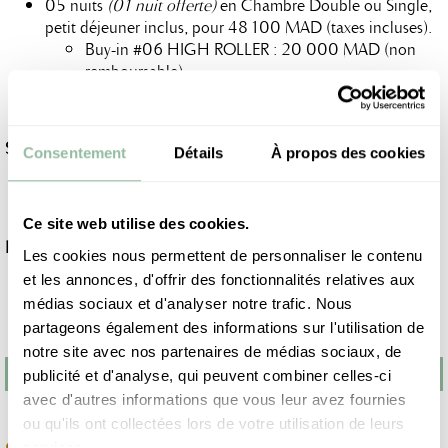
05 nuits
(01 nuit offerte)
en Chambre Double ou Single,
petit déjeuner inclus, pour 48 100 MAD (taxes incluses).
Buy-in #06 HIGH ROLLER : 20 000 MAD (non
remboursable)
Buy-in #12 MAIN EVENT 12 500 MAD (non
remboursable)
Suppléments :
Consentement
Détails
À propos des cookies
Suite Executive (80m2) : +450 MAD
Suite Supérieur : +900 MAD
Ksar : +2500 MAD
Ce site web utilise des cookies.
Politique d’annulation :
Les cookies nous permettent de personnaliser le contenu
Plus de 48 heures avant la date de l’arrivée : Annulation
et les annonces, d'offrir des fonctionnalités relatives aux
sans frais
médias sociaux et d'analyser notre trafic. Nous
48 heures et moins avant la date d’arrivée : Première nuit
partageons également des informations sur l'utilisation de
et 13% des Buy-In facturés comme pénalités.
notre site avec nos partenaires de médias sociaux, de
publicité et d'analyse, qui peuvent combiner celles-ci
RÉSERVER
avec d'autres informations que vous leur avez fournies
ou qu'ils ont collectées lors de votre utilisation de leurs
services.