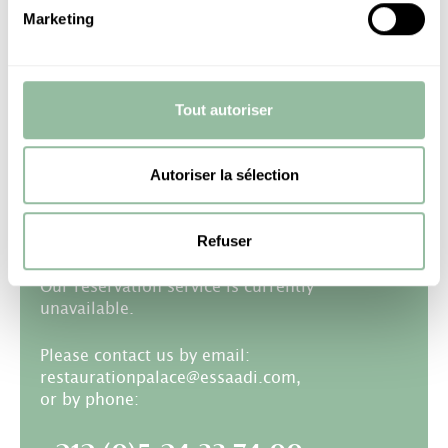
Marketing
ALL FIELDS ARE MANDATORY
Tout autoriser
Autoriser la sélection
BY TELEPHONE
Refuser
Our reservation service is currently
unavailable.
Please contact us by email:
restaurationpalace@essaadi.com,
or by phone: