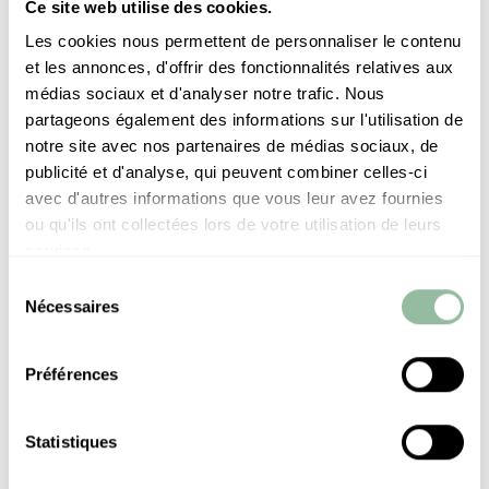
Ce site web utilise des cookies.
RESERVATION
REQUEST
Les cookies nous permettent de personnaliser le contenu
et les annonces, d'offrir des fonctionnalités relatives aux
médias sociaux et d'analyser notre trafic. Nous
DATE
partageons également des informations sur l'utilisation de
notre site avec nos partenaires de médias sociaux, de
ADULTS
publicité et d'analyse, qui peuvent combiner celles-ci
avec d'autres informations que vous leur avez fournies
ou qu'ils ont collectées lors de votre utilisation de leurs
TIME
services.
Sélection
Nécessaires
du
consentement
Préférences
Statistiques