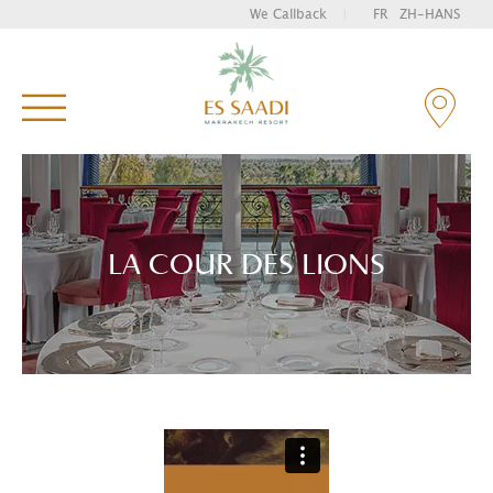
We Callback
|
FR
ZH-HANS
Enter your key words and hit "Enter" to search
LA COUR DES LIONS