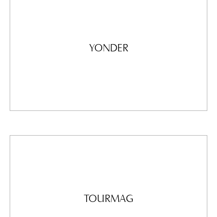
showcases a rich culinary diversity under the guidance
of chef Moulay Rachid Fadili.
YONDER
Yonder
Exploring the story of the Es Saadi is like diving into a
vibrant tale, with Marrakech taking center stage.
TOURMAG