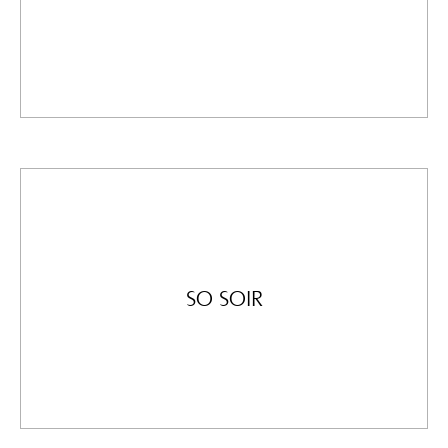
Le Quotidien de l’Art
In Marrakech, the Es Saadi confirms its place as a
cultural oasis where contemporary art flourishes in the
heart of luxury.
SO SOIR