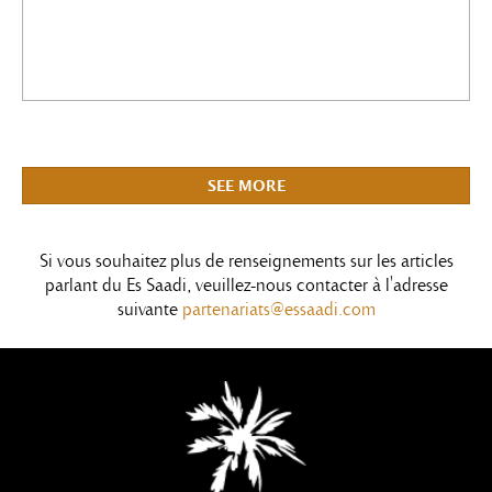
Tourmag
A new leadership marks a shift in the Es Saadi’s
hospitality and wellness vision: on April 1st, 2025,
SEE MORE
Thérèse Blay took on the role of Director of the Hotels
& Wellness Business Unit at Es Saadi Marrakech
Resort.
Si vous souhaitez plus de renseignements sur les articles
parlant du Es Saadi, veuillez-nous contacter à l'adresse
suivante
partenariats@essaadi.com