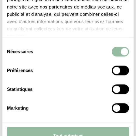
notre site avec nos partenaires de médias sociaux, de
Madame Figaro
publicité et d'analyse, qui peuvent combiner celles-ci
«From Morocco with love», the Es Saadi new art
avec d'autres informations que vous leur avez fournies
exhibition.
ou qu'ils ont collectées lors de votre utilisation de leurs
services.
Sélection
Nécessaires
du
20 MINUTES SUISSE
consentement
Préférences
Statistiques
20 Minutes Suisse
Marketing
The Chef of a luxury hotel takes us on a sensory
journey through the flavors and fragrances of Morocco.
Tout autoriser