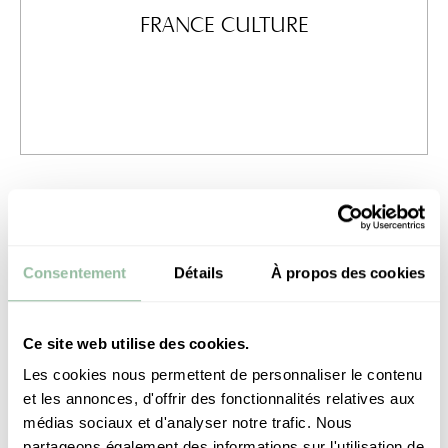
FRANCE CULTURE
France Culture
Es Saadi Marrakech Resort featured on France Culture’s
“Soft Power,” spotlighting Élisabeth Bauchet-Bouhlal’s
dedication to contemporary Moroccan art.
Consentement
Détails
À propos des cookies
MADAME FIGARO
Ce site web utilise des cookies.
Les cookies nous permettent de personnaliser le contenu
et les annonces, d'offrir des fonctionnalités relatives aux
médias sociaux et d'analyser notre trafic. Nous
partageons également des informations sur l'utilisation de