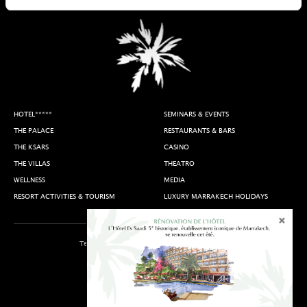
HOTEL*****
SEMINARS & EVENTS
THE PALACE
RESTAURANTS & BARS
THE KSARS
CASINO
THE VILLAS
THEATRO
WELLNESS
MEDIA
RESORT ACTIVITIES & TOURISM
LUXURY MARRAKECH HOLIDAYS
Terms of Use
Access & Contact
Join Us