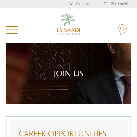
We Callback
|
FR
ZH-HANS
Enter your key words and hit "Enter" to search
JOIN US
CAREER
OPPORTUNITIES