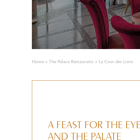
Home
>
The Palace Restaurants
>
La Cour des Lions
A FEAST FOR THE EY
AND THE PALATE