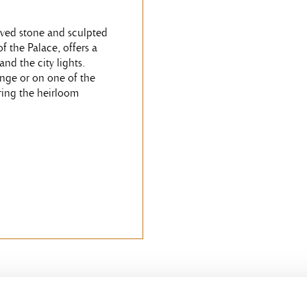
rved stone and sculpted
of the Palace, offers a
nd the city lights.
unge or on one of the
ring the heirloom