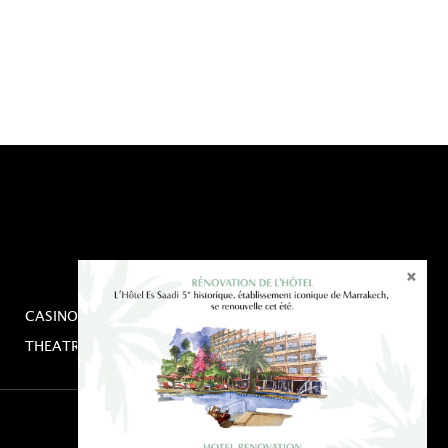
CASINO
PRESSE
THEATRO
OFFRES ET SEJOURS
© Copyright Es Saadi - 2026