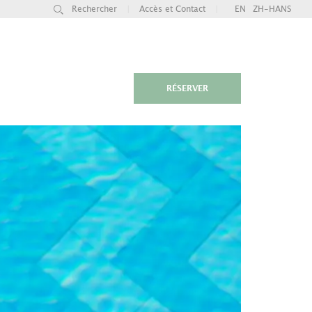
Rechercher
|
Accès et Contact
|
EN
ZH-HANS
RÉSERVER