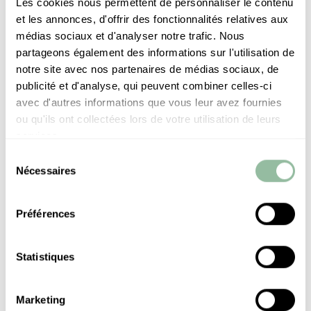
Les cookies nous permettent de personnaliser le contenu
et les annonces, d'offrir des fonctionnalités relatives aux
日期
médias sociaux et d'analyser notre trafic. Nous
partageons également des informations sur l'utilisation de
notre site avec nos partenaires de médias sociaux, de
成年人
publicité et d'analyse, qui peuvent combiner celles-ci
avec d'autres informations que vous leur avez fournies
ou qu'ils ont collectées lors de votre utilisation de leurs
时间
services.
Sélection
Nécessaires
du
consentement
Préférences
Statistiques
Marketing