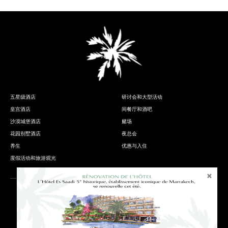
五星级酒店
研讨会和大型活动
皇宫酒店
间餐厅和酒吧
沙漠城堡酒店
赌场
花园别墅酒店
夜总会
养生
优惠与入住
度假活动和旅游观光
法律条款
抵达和联络方式
联系我们