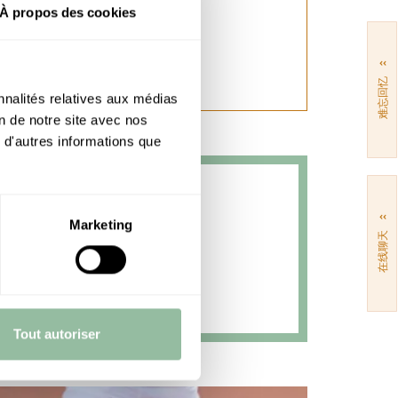
À propos des cookies
››
难忘回忆
nnalités relatives aux médias
on de notre site avec nos
 d'autres informations que
››
Marketing
在线聊天
Tout autoriser