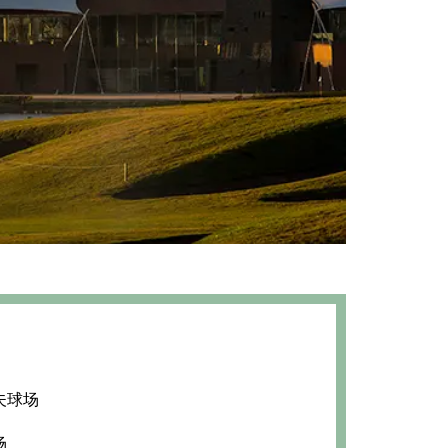
夫球场
场