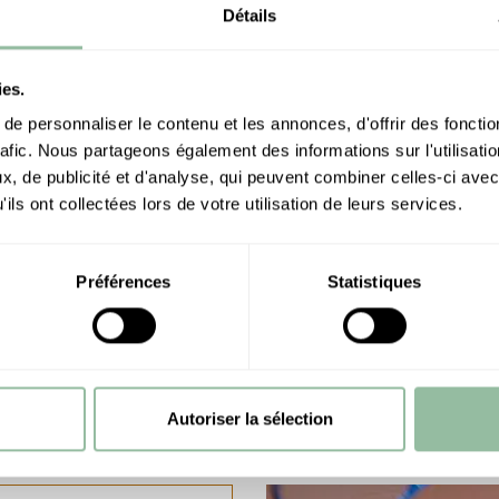
Détails
ies.
e personnaliser le contenu et les annonces, d'offrir des fonctio
rafic. Nous partageons également des informations sur l'utilisati
, de publicité et d'analyse, qui peuvent combiner celles-ci avec
ils ont collectées lors de votre utilisation de leurs services.
徒步
Préférences
Statistiques
悬挂式滑翔机
设备租赁
课程教学
Autoriser la sélection