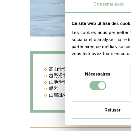
Consentement
Ce site web utilise des cook
Les cookies nous permettent d
sociaux et d'analyser notre t
partenaires de médias sociaux
vous leur avez fournies ou qu'
Sélection
高山滑雪
Nécessaires
du
越野滑雪
山地滑雪
consentement
攀岩
山崖跳伞
Refuser